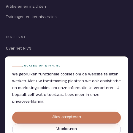
Artikelen en inzichten
Trainingen en kennissessies
INSTITUUT
Over het NIVN
Partners
COOKIES OP NIVN.NL
Contact
We gebruiken functionele cookies om de website te laten
werken. Met uw toestemming plaatsen we ook analytische
en marketingcookies om onze informatie te verbeteren. U
bepaalt zelf wat u toestaat. Lees meer in onze
privacyverklaring
.
2026 © Nederlands Instituut voor Nalatenschappen. All rights
reserved.
Alles accepteren
Afbeeldingen onder licentie van Shutterstock.com
Privacyverklaring
Cookieverklaring
Cookievoorkeuren
Voorkeuren
Algemene voorwaarden