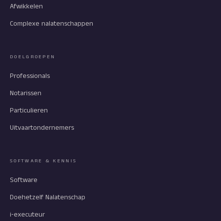
Afwikkelen
Complexe nalatenschappen
DOELGROEPEN
Professionals
Notarissen
Particulieren
Uitvaartondernemers
SOFTWARE & KENNIS
Software
Doehetzelf Nalatenschap
i‑executeur