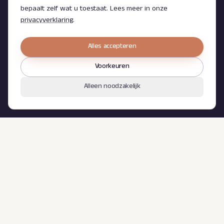
bepaalt zelf wat u toestaat. Lees meer in onze
privacyverklaring
.
2026 © Nederlands Instituut voor Nalatenschappen. All rights
reserved.
Alles accepteren
Afbeeldingen onder licentie van Shutterstock.com
Privacyverklaring
Cookieverklaring
Cookievoorkeuren
Voorkeuren
Algemene voorwaarden
Alleen noodzakelijk